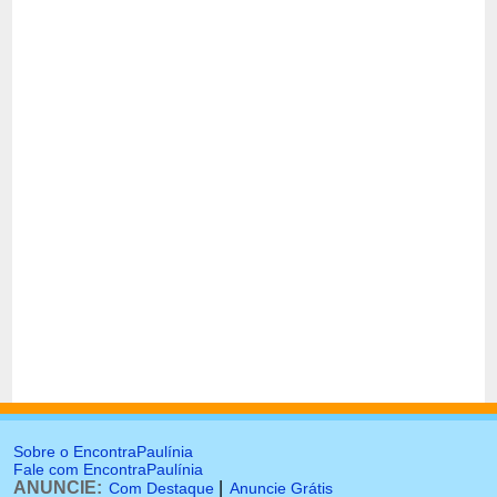
Sobre o EncontraPaulínia
Fale com EncontraPaulínia
ANUNCIE:
|
Com Destaque
Anuncie Grátis