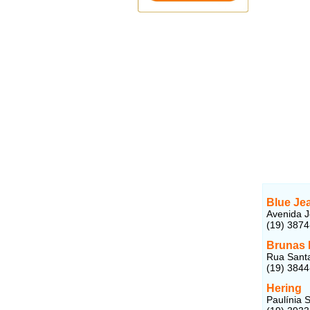
Blue Je
Avenida J
(19) 387
Brunas
Rua Santa
(19) 384
Hering
Paulínia 