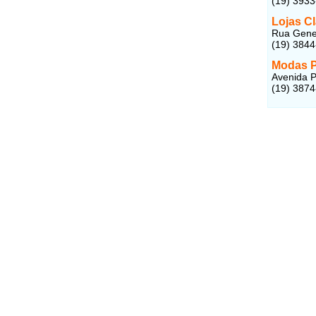
(19) 393
Lojas C
Rua Gener
(19) 384
Modas P
Avenida P
(19) 387