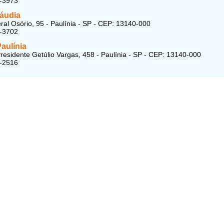
3-3973
láudia
al Osório, 95 - Paulínia - SP - CEP: 13140-000
4-3702
aulínia
residente Getúlio Vargas, 458 - Paulínia - SP - CEP: 13140-000
4-2516